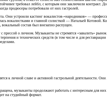
стойчивее требовал лейбл, с которым они заключили контракт. Д
 когда продюсеры потребовали от них гастролей.
бота. Они устроили кастинг вокалистов-«народников» — профес
елась вокалистками и главной солисткой — Натальей Котовой. К
, вокальный состав был внезапно распущен.
 с прессой о личном. Музыканты не стремятся «завалить» рыно
ерпения и технических средств (в том числе и для реставрации 
ределами.
ятся к личной славе и активной гастрольной деятельности. Они
рекращена, музыканты продолжают работать с интересным для них
дит на студийный формат.