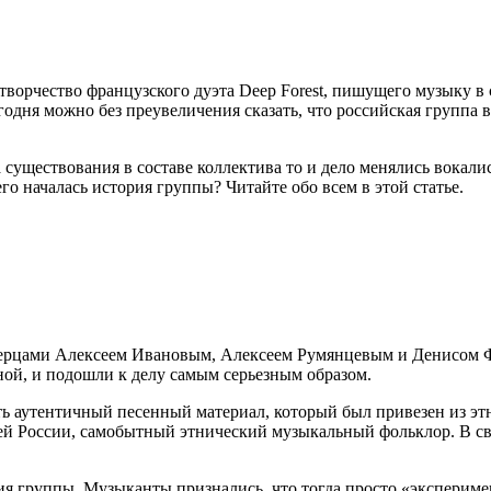
творчество французского дуэта Deep Forest, пишущего музыку в
годня можно без преувеличения сказать, что российская группа
ка существования в составе коллектива то и дело менялись вокал
его началась история группы? Читайте обо всем в этой статье.
итерцами Алексеем Ивановым, Алексеем Румянцевым и Денисом 
ой, и подошли к делу самым серьезным образом.
сть аутентичный песенный материал, который был привезен из 
тей России, самобытный этнический музыкальный фольклор. В с
ия группы. Музыканты признались, что тогда просто «эксперимент