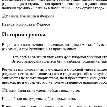
радиостанциям страны, было принято решение о создании колл
получил премию «Овация» в номинации «Фолк-группа года». За
Иванов, Румянцев и Федоров
История группы
В одном из своих немногочисленных интервью Алексей Румянце
рекламой, а сам Румянцев был программным.
В то время Румянцев увлекался фольклорной музыкой стра
Вместо заморских мотивов были выбраны родные напевы,
Результат им понравился, и музыканты с головой ушли в иссле
родились песни, нашедшие отклик в сердцах российской публик
занимается не только творчеством, но и просветительской деят
предков, но и о том, что это не только старинное название рус
Парни были вынуждены набрать вокалисток
Всеми продюсерскими делами поначалу занимались сами участн