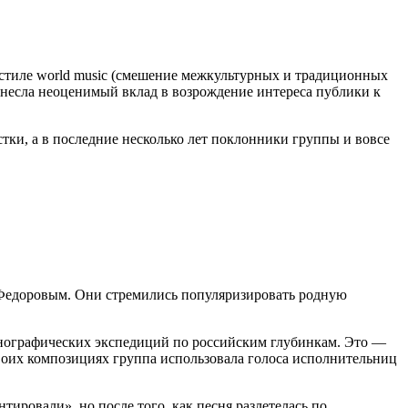
 стиле world music (смешение межкультурных и традиционных
 внесла неоценимый вклад в возрождение интереса публики к
истки, а в последние несколько лет поклонники группы и вовсе
Федоровым. Они стремились популяризировать родную
этнографических экспедиций по российским глубинкам. Это —
воих композициях группа использовала голоса исполнительниц
ировали», но после того, как песня разлетелась по