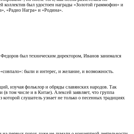
ей коллектив был удостоен награды «Золотой граммофон» и
», «Радио Награ» и «Родина».
: Федоров был техническим директором, Иванов занимался
«совпало»: были и интерес, и желание, и возможность.
ций, изучая фольклор и обряды славянских народов. Так
в том числе и в Китае). Алексей заявляет, что группа
з которой слушатель узнает не только о песенных традициях
 на первых порах даже не думали о концертной деятельности