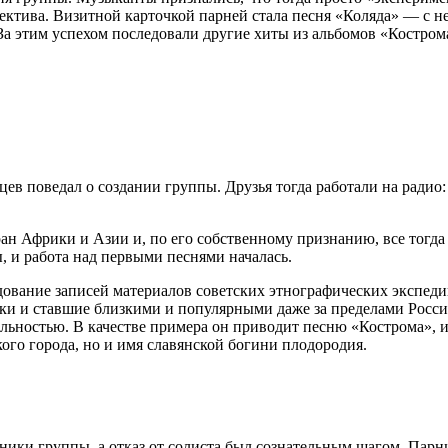
ектива. Визитной карточкой парней стала песня «Коляда» — с н
 этим успехом последовали другие хиты из альбомов «Кострома
в поведал о создании группы. Друзья тогда работали на радио
н Африки и Азии и, по его собственному признанию, все тогда 
 и работа над первыми песнями началась.
дование записей материалов советских этнографических экспеди
и и ставшие близкими и популярными даже за пределами России (
ельностью. В качестве примера он приводит песню «Кострома», и
ского города, но и имя славянской богини плодородия.
ики группы, а отказ от солиста был сознательным шагом. Парни