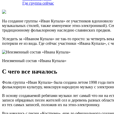
Где группа сейчас
На создание группы «Иван Купала» ее участников вдохновило 
музыкальных стилей, также именуемое этно-электроникой). Се
традиционному фольклорному наследию славянских предков.
Уследить за «Иваном Купала» не так-то просто: за четверть ве
потеряли ее из вида. Где сейчас участники «Ивана Купала», с ч
Неизменный состав «Ивана Купала»
С чего все началось
Фолк-группа «Иван Купала» была создана летом 1998 года п
фольклорную культуру, миксируя народную музыку с электронн
В основу создаваемой ребятами музыки лег самый что ни на е
записи обрядовых песен жителей сел и деревень разных облас
из тех самых записей, положив их на этно-электронику.
Все началось с песни «Кострома», еще до официального создан