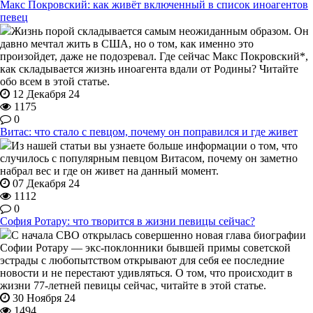
Макс Покровский: как живёт включенный в список иноагентов
певец
Жизнь порой складывается самым неожиданным образом. Он
давно мечтал жить в США, но о том, как именно это
произойдет, даже не подозревал. Где сейчас Макс Покровский*,
как складывается жизнь иноагента вдали от Родины? Читайте
обо всем в этой статье.
12 Декабря 24
1175
0
Витас: что стало с певцом, почему он поправился и где живет
Из нашей статьи вы узнаете больше информации о том, что
случилось с популярным певцом Витасом, почему он заметно
набрал вес и где он живет на данный момент.
07 Декабря 24
1112
0
София Ротару: что творится в жизни певицы сейчас?
С начала СВО открылась совершенно новая глава биографии
Софии Ротару — экс-поклонники бывшей примы советской
эстрады с любопытством открывают для себя ее последние
новости и не перестают удивляться. О том, что происходит в
жизни 77-летней певицы сейчас, читайте в этой статье.
30 Ноября 24
1494