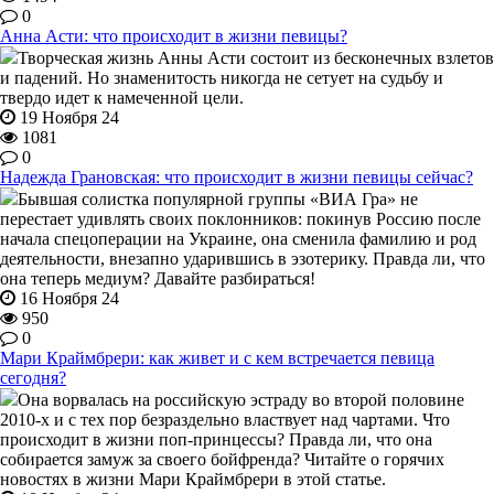
0
Анна Асти: что происходит в жизни певицы?
Творческая жизнь Анны Асти состоит из бесконечных взлетов
и падений. Но знаменитость никогда не сетует на судьбу и
твердо идет к намеченной цели.
19 Ноября 24
1081
0
Надежда Грановская: что происходит в жизни певицы сейчас?
Бывшая солистка популярной группы «ВИА Гра» не
перестает удивлять своих поклонников: покинув Россию после
начала спецоперации на Украине, она сменила фамилию и род
деятельности, внезапно ударившись в эзотерику. Правда ли, что
она теперь медиум? Давайте разбираться!
16 Ноября 24
950
0
Мари Краймбрери: как живет и с кем встречается певица
сегодня?
Она ворвалась на российскую эстраду во второй половине
2010-х и с тех пор безраздельно властвует над чартами. Что
происходит в жизни поп-принцессы? Правда ли, что она
собирается замуж за своего бойфренда? Читайте о горячих
новостях в жизни Мари Краймбрери в этой статье.