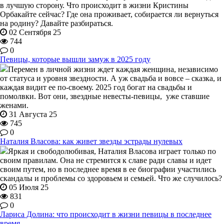
в лучшую сторону. Что происходит в жизни Кристины
Орбакайте сейчас? Где она проживает, собирается ли вернуться
на родину? Давайте разбираться.
02 Сентября 25
744
0
Певицы, которые вышли замуж в 2025 году
Перемен в личной жизни ждет каждая женщина, независимо
от статуса и уровня звездности. А уж свадьба и вовсе – сказка, и
каждая видит ее по-своему. 2025 год богат на свадьбы и
помолвки. Вот они, звездные невесты-певицы, уже ставшие
женами.
31 Августа 25
745
0
Наталия Власова: как живет звезды эстрады нулевых
Яркая и свободолюбивая, Наталия Власова играет только по
своим правилам. Она не стремится к славе ради славы и идет
своим путем, но в последнее время в ее биографии участились
скандалы и проблемы со здоровьем и семьей. Что же случилось?
05 Июля 25
831
0
Лариса Долина: что происходит в жизни певицы в последнее
время