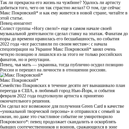
Так ли прекрасна его жизнь на чужбине? Удалось ли артисту
добиться того, чего он так страстно желал? О том, где сейчас
Макс Покровский* и как ему живется в новой стране, читайте в
этой статье.
Певец-иноагент
Солист группы «Ногу свело!» еще в самом начале своей
музыкальной деятельности сделал ставку на эпатаж. Фанатам до
поры до времени нравилась его бесшабашность, но события
2022 года «все расставили по своим местам»: с начала
спецоперации на Украине Макс Покровский* занял очень
четкую позицию и лишился из-за этого не только российских
фанатов, но и репутации.
Певец, чья мать — украинка, тогда публично осудил позицию
России и перешел на личности в отношении россиян.
Макс Покровский*
Семейство Покровских в течение десяти лет вынашивало план
переезда в США, в любимый город Нью-Йорк, и события
февраля 2022 года подтолкнули артиста к принятию
окончательного решения.
Он сделал все возможное для получения Green Card в качестве
«уникальной творческой персоны» и отправился с семьей за
океан, но даже это счастливое событие не умиротворило
Покровского*: певец продолжает скандалить и оскорблять
бывших соотечественников и воинов, сражающихся в зоне