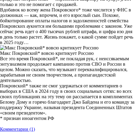
только и это не помогает с продажей.
Вдобавок ко всему жена Покровского* тоже числится у ФНС в
должниках — как, впрочем, и его взрослый сын. Похоже,
бойкотирование оплаты налогов и задолженностей семейства
Покровских аукнется им большими проблемами с законом. Уже
сейчас речь идет о 400 тысячах рублей штрафа, и цифра изо дня
в день только растет. Жизнь покажет, о какой сумме пойдет речь
в 2025 году…
Макс Покровский* вовсю критикует Россию
Все это время Покровский*, не покладая рук, с неиссякаемым
энтузиазмом продолжает кампанию против СВО и России в
целом. Можно сказать, что музыкант переквалифицировался,
зарабатывая не своим творчеством, а пропагандистской
деятельностью.
Покровский* также не смог удержаться от комментариев о
выборах в США в 2024 году в своих социальных сетях: во всех
своих публикациях на эту тему он рассыпается в комплиментах
Белому Дому и горячо благодарит Джо Байдена и его команду за
поддержку Украине, называя президента Соединенных Штатов
«своим президентом».
* признан иноагентом РФ
Комментарии (1)