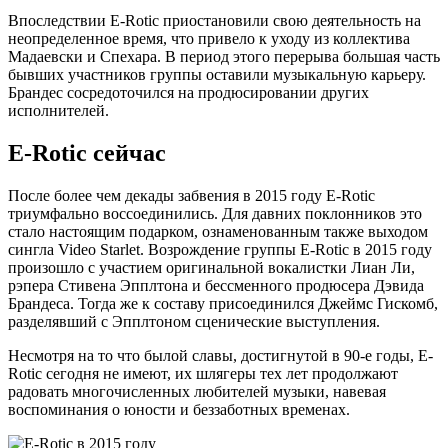
Впоследствии E-Rotic приостановили свою деятельность на
неопределенное время, что привело к уходу из коллектива
Мадаевски и Спехара. В период этого перерыва большая часть
бывших участников группы оставили музыкальную карьеру.
Брандес сосредоточился на продюсировании других
исполнителей.
E-Rotic сейчас
После более чем декады забвения в 2015 году E-Rotic
триумфально воссоединились. Для давних поклонников это
стало настоящим подарком, ознаменованным также выходом
сингла Video Starlet. Возрождение группы E-Rotic в 2015 году
произошло с участием оригинальной вокалистки Лиан Ли,
рэпера Стивена Эпплтона и бессменного продюсера Дэвида
Брандеса. Тогда же к составу присоединился Джеймс Гискомб,
разделявший с Эпплтоном сценические выступления.
Несмотря на то что былой славы, достигнутой в 90-е годы, E-
Rotic сегодня не имеют, их шлягеры тех лет продолжают
радовать многочисленных любителей музыки, навевая
воспоминания о юности и беззаботных временах.