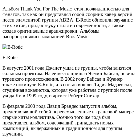
Альбом Thank You For The Music стал неожиданностью для
фанатов, так как он представлял собой сборник кавер-версий
песен знаменитой группы ABBA. E-Rotic обновили звучание
этих хитов, придав звуку стиля и современности, а также
создав оригинальные аранжировки. Альбомы
распространялись компанией Bros Music.
E-Rotic
В августе 2001 года Джанет ушла из группы, чтобы заняться
сольным проектом. На ее место пришла Ясмин Байсал, певица
турецкого происхождения. В 2002 году Байсал и Жуанер
также покинули E-Rotic, и в состав вошли Лидия Мадаевски,
студийная вокалистка, которая уже работала с группой после
ухода Ли в 1999 году, и артист Роберт Спехар.
В феврале 2003 года Давид Брандес выпустил альбом,
представлявший собой переосмысленные в трансовой манере
старые хиты коллектива. Осенью того же года был
представлен альбом, содержащий тринадцать новых
композиций, выдержанных в традиционном для группы
звучании.