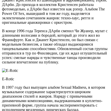
Джанет Кристенсен из Швейцарии и афроамериканец Теренс
ДАрби. До прихода в коллектив Кристенсен работала
фотомоделью, а ДАрби был известен как рэпер. Альбом The
Power Of Sex, вышедший в том же году, выделяется
эклектичным сочетанием жанров: техно-хаус, регги и
оригинальные аранжировки с оркестром.
В конце 1996 года Теренса ДАрби сменил Чи Жуанер, мулат с
длинными волосами и бородой, который до этого жил во
Франкфурте. Как и Джанет Кристенсен, он был связан с
модельным бизнесом, а также обладал выдающимися
танцевальными способностями. Обновленный состав группы
отправился в тур по Финляндии, где их ждал оглушительный
успех: смелые наряды и чувственные танцы производили
сильное впечатление на публику.
E-Rotic
В 1997 году был выпущен альбом Sexual Madness, в котором
музыкальное содержание характеризуется широким
диапазоном стилей и жанров. Наряду с привычными
динамичными композициями, выдержанными в куплетно-
припевной форме, группа начала экспериментировать с
исполнением медленных лирических баллад.