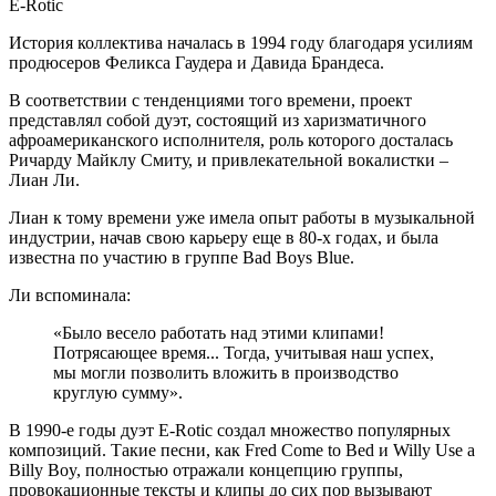
E-Rotic
История коллектива началась в 1994 году благодаря усилиям
продюсеров Феликса Гаудера и Давида Брандеса.
В соответствии с тенденциями того времени, проект
представлял собой дуэт, состоящий из харизматичного
афроамериканского исполнителя, роль которого досталась
Ричарду Майклу Смиту, и привлекательной вокалистки –
Лиан Ли.
Лиан к тому времени уже имела опыт работы в музыкальной
индустрии, начав свою карьеру еще в 80-х годах, и была
известна по участию в группе Bad Boys Blue.
Ли вспоминала:
«Было весело работать над этими клипами!
Потрясающее время... Тогда, учитывая наш успех,
мы могли позволить вложить в производство
круглую сумму».
В 1990-е годы дуэт E-Rotic создал множество популярных
композиций. Такие песни, как Fred Come to Bed и Willy Use a
Billy Boy, полностью отражали концепцию группы,
провокационные тексты и клипы до сих пор вызывают