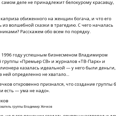
а самом деле не принадлежит белокурому красавцу,
 с каприза обиженного на женщин богача, и что его
ь из волшебной сказки в трагедию. С чего началась
стниками? Расскажем обо всем по порядку.
 в 1996 году успешным бизнесменом Владимиром
группы «Премьер СВ» и журналов «ТВ-Парк» и
лионера казалась идеальной — у него были деньги,
в ней определенно не хватало...
ечков откровенно признался, что создание группы 
и есть — ума не надо».
ователь группы Владимир Жечков
но, но в его решении создать группу участвовал и д