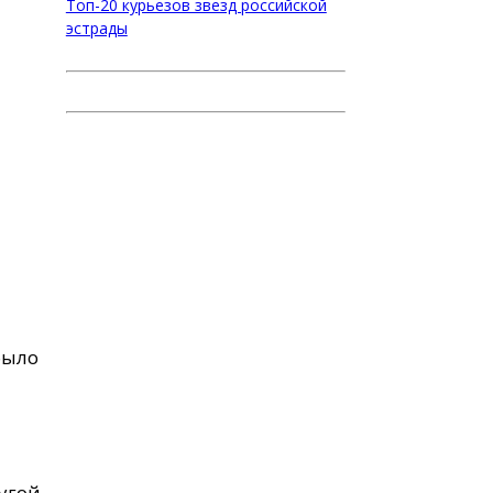
Топ-20 курьезов звезд российской
эстрады
было
ругой