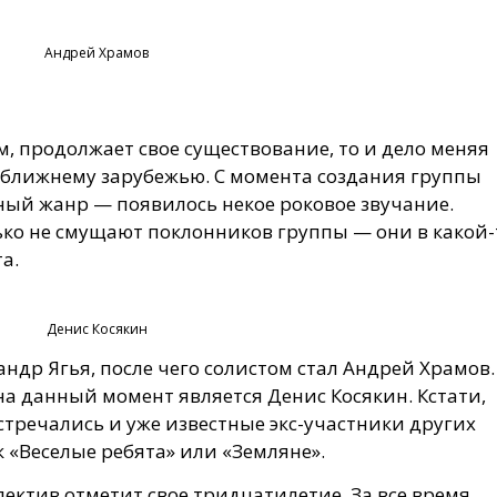
Андрей Храмов
м, продолжает свое существование, то и дело меняя
и ближнему зарубежью. С момента создания группы
ный жанр — появилось некое роковое звучание.
ько не смущают поклонников группы — они в какой-
а.
Денис Косякин
ндр Ягья, после чего солистом стал Андрей Храмов.
а данный момент является Денис Косякин. Кстати,
тречались и уже известные экс-участники других
 «Веселые ребята» или «Земляне».
ектив отметит свое тридцатилетие. За все время