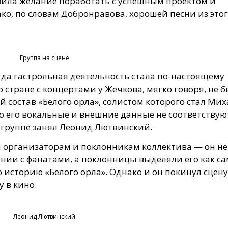
вила желание поработать с успешным проектом и
ако, по словам Добронравова, хорошей песни из этог
Группа на сцене
гда гастрольная деятельность стала по-настоящему
 стране с концертами у Жечкова, мягко говоря, не б
 состав «Белого орла», солистом которого стал Ми
о его вокальные и внешние данные не соответствую
в группе занял Леонид Лютвинский.
я организаторам и поклонникам коллектива — он не
нии с фанатами, а поклонницы выделяли его как са
 историю «Белого орла». Однако и он покинул сцену
у в кино.
Леонид Лютвинский