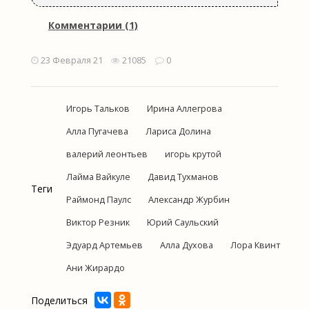
Комментарии (1)
23 Февраля 21
21085
0
Игорь Тальков
Ирина Аллегрова
Алла Пугачева
Лариса Долина
валерий леонтьев
игорь крутой
Лайма Вайкуле
Давид Тухманов
Теги
Раймонд Паулс
Александр Журбин
Виктор Резник
Юрий Саульский
Эдуард Артемьев
Алла Духова
Лора Квинт
Ани Жирардо
Поделиться