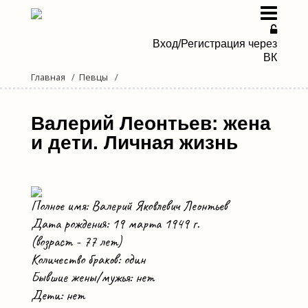
Вход/Регистрация через
ВК
Главная
Певцы
Певицы
Певцы
Валерий Леонтьев: жена
и дети. Личная жизнь
Дуэты и группы
Новости эстрады
Полное имя: Валерий Яковлевич Леонтьев
Мы в Дзене
Дата рождения: 19 марта 1949 г.
(возраст - 77 лет)
Количество браков: один
Бывшие жены/мужья: нет
Дети: нет