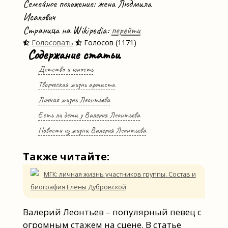
Семейное положение: жена Людмила
Исакович
Страница на Wikipedia:
перейти
Голосовать
Голосов (1171)
Содержание статьи
Детство и юность
Творческая жизнь артиста
Личная жизнь Леонтьева
Есть ли дети у Валерия Леонтьева
Новости из жизни Валерия Леонтьева
Также читайте:
МГК: личная жизнь участников группы. Состав и
биография Елены Дубровской
Валерий Леонтьев – популярный певец с
огромным стажем на сцене. В статье