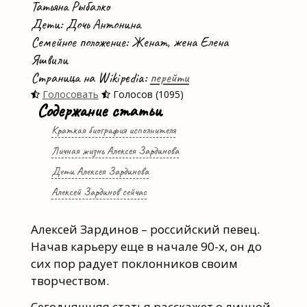
Татьяна Рыбалко
Дети: Дочь Антонина
Семейное положение: Женат, жена Елена
Яшвили
Страница на Wikipedia:
перейти
Голосовать
Голосов (1095)
Содержание статьи
Краткая биография исполнителя
Личная жизнь Алексея Зардинова
Дети Алексея Зардинова
Алексей Зардинов сейчас
Алексей Зардинов – российский певец.
Начав карьеру еще в начале 90-х, он до
сих пор радует поклонников своим
творчеством.
Сегодняшняя статья расскажет о личной