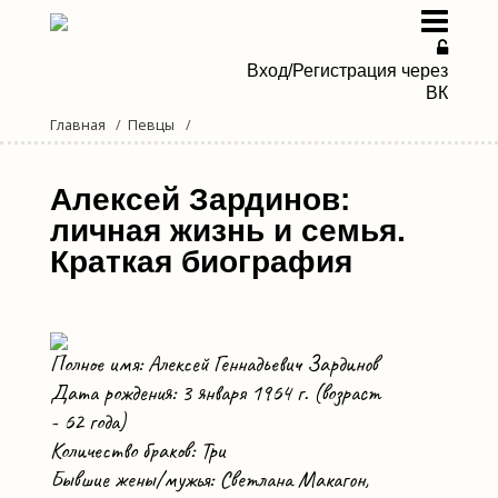
Вход/Регистрация через
ВК
Главная
Певцы
Певицы
Певцы
Алексей Зардинов:
личная жизнь и семья.
Дуэты и группы
Краткая биография
Новости эстрады
Мы в Дзене
Полное имя: Алексей Геннадьевич Зардинов
Дата рождения: 3 января 1964 г. (возраст
- 62 года)
Количество браков: Три
Бывшие жены/мужья: Светлана Макагон,