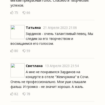
мягкий прекрасный голос. Спасибо и творческих
успехов.
75
66
Татьяна
21 Апреля 2023 21:06
Зардинов - очень талантливый певец. Мы
следим за его творчеством и
восхищаемся его голосом.
80
59
Светлана
13 Апреля 2023 21:54
А мне не понравился Зардинов на
концерте в отеле "Жемчужина" в Сочи.
Очень не профессионально. Мои уши слышали
фальш. И громко - не значит хорошо. А жаль.
82
78