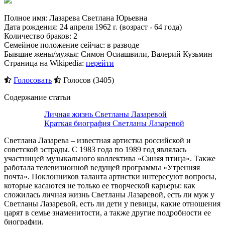
Полное имя: Лазарева Светлана Юрьевна
Дата рождения: 24 апреля 1962 г. (возраст - 64 года)
Количество браков: 2
Семейное положение сейчас: в разводе
Бывшие жены/мужья: Симон Осиашвили, Валерий Кузьмин
Страница на Wikipedia:
перейти
Голосовать
Голосов (3405)
Содержание статьи
Личная жизнь Светланы Лазаревой
Краткая биография Светланы Лазаревой
Светлана Лазарева – известная артистка российской и
советской эстрады. С 1983 года по 1989 год являлась
участницей музыкального коллектива «Синяя птица». Также
работала телевизионной ведущей программы «Утренняя
почта». Поклонников таланта артистки интересуют вопросы,
которые касаются не только ее творческой карьеры: как
сложилась личная жизнь Светланы Лазаревой, есть ли муж у
Светланы Лазаревой, есть ли дети у певицы, какие отношения
царят в семье знаменитости, а также другие подробности ее
биографии.