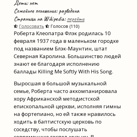
Дети: нет
Семейное положение: разведена
Страница на Wikipedia:
перейти
Голосовать
Голосов (110)
Роберта Клеопатра Флэк родилась 10
февраля 1937 года в маленьком городке
под названием Блэк-Маунтин, штат
Северная Каролина. Большинство людей
знают ее благодаря исполнению
баллады Killing Me Softly With His Song.
Выросшая в большой музыкальной
семье, Роберта часто аккомпанировала
хору Африканской методистской
епископальной церкви, исполняя гимны
на фортепиано, но ей также нравилось
ходить в баптистскую церковь по
соседству, чтобы послушать
современную госпел-музыку. В