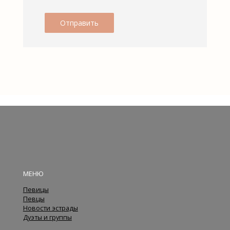
МЕНЮ
Певицы
Певцы
Новости эстрады
Дуэты и группы