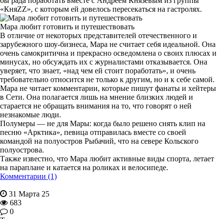
бы рада поработать вместе с Андреем Князевым из группы
«КняZZ», с которым ей довелось пересекаться на гастролях.
Мара любит готовить и путешествовать
В отличие от некоторых представителей отечественного и
зарубежного шоу-бизнеса, Мара не считает себя идеальной. Она
очень самокритична и прекрасно осведомлена о своих плюсах и
минусах, но обсуждать их с журналистами отказывается. Она
уверяет, что знает, «над чем ей стоит поработать», и очень
требовательно относится не только к другим, но и к себе самой.
Мара не читает комментарии, которые пишут фанаты и хейтеры
в Сети. Она полагается лишь на мнение близких людей и
старается не обращать внимания на то, что говорят о ней
незнакомые люди.
Полумеры — не для Мары: когда было решено снять клип на
песню «Арктика», певица отправилась вместе со своей
командой на полуостров Рыбачий, что на севере Кольского
полуострова.
Также известно, что Мара любит активные виды спорта, летает
на параплане и катается на роликах и велосипеде.
Комментарии (1)
31 Марта 25
683
0