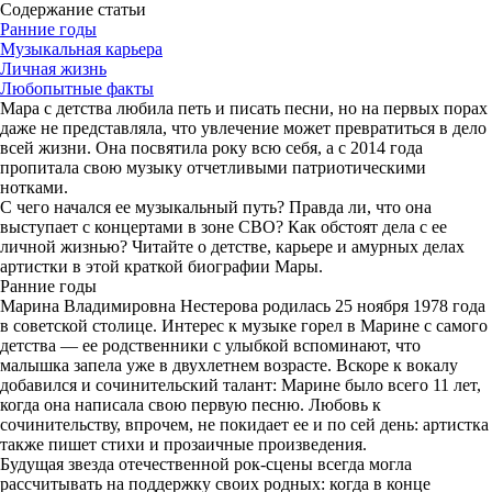
Содержание статьи
Ранние годы
Музыкальная карьера
Личная жизнь
Любопытные факты
Мара с детства любила петь и писать песни, но на первых порах
даже не представляла, что увлечение может превратиться в дело
всей жизни. Она посвятила року всю себя, а с 2014 года
пропитала свою музыку отчетливыми патриотическими
нотками.
С чего начался ее музыкальный путь? Правда ли, что она
выступает с концертами в зоне СВО? Как обстоят дела с ее
личной жизнью? Читайте о детстве, карьере и амурных делах
артистки в этой краткой биографии Мары.
Ранние годы
Марина Владимировна Нестерова родилась 25 ноября 1978 года
в советской столице. Интерес к музыке горел в Марине с самого
детства — ее родственники с улыбкой вспоминают, что
малышка запела уже в двухлетнем возрасте. Вскоре к вокалу
добавился и сочинительский талант: Марине было всего 11 лет,
когда она написала свою первую песню. Любовь к
сочинительству, впрочем, не покидает ее и по сей день: артистка
также пишет стихи и прозаичные произведения.
Будущая звезда отечественной рок-сцены всегда могла
рассчитывать на поддержку своих родных: когда в конце