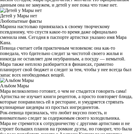
данным она не замужем, и детей у нее пока что тоже нет.
Детей у Мары нет
Любопытные факты
Марина настолько привязалась к своему творческому
псевдониму, что спустя какое-то время даже официально
сменила имя. Сегодня в паспорте артистки указано имя Мара
Кана.
Певица считает себя практичным человеком: она как-то
поведала, что бдительно следит за чистотой своего жилья и
никогда не оставляет дом неубранным, а посуду — немытой.
Мара также неплохо разбирается в финансах, грамотно
планирует свой бюджет и следит за тем, чтобы у нее всегда был
запас всех необходимых вещей.
Альбом Мары
Мара великолепно готовит, о чем не стыдится говорить сама!
Артистка не изучает книги рецептов, а просто повторяет блюда,
которые понравились ей в ресторане, и умудряется стряпать
кулинарные шедевры из простых ингредиентов.
Рок-певица призналась, что любит вкусно поесть, и
внимательно следит за содержимым своего холодильника.
Мара не стремится к сотрудничеству с другими артистами и не
строит больших планов на громкие дуэты, но говорит, что была