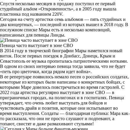
Спустя несколько месяцев в продажу поступил ее первый
студийный альбом «Откровенность», а в 2005 году вышла
пластинка под названием 220V.
Сегодня на счету артистки семь альбомов — пять студийных и
два концертных, — последний из которых вышел в 2018 году. В
послужном списке Мары есть и несколько композиций,
написанных для певицы Линды.
Певица часто выступает в зоне СВО
В 2014 году в творческой биографии Мары наметился новый
виток. После первых поездок в Донбасс, Донецк, Крым и
Севастополь ее музыка пропиталась патриотическими нотками.
В одном из своих интервью певица тогда заявила, что не будет
«петь про цветочки, когда рядом идет война».
В ее репертуаре появилось немало песен о российских солдатах,
некоторые из которых были написаны о конкретных бойцах, с
которыми Маре довелось повстречаться во время гастролей. С
2022 года артистка регулярно выступает в зоне СВО — в
приграничных городах, на полигонах и в госпиталях. Певица
утверждает, что очень любит выступать для бойцов и
чувствовать драйв и позитив, которые они испытывают во
время выступления. Солдаты — благодарная публика: Мара как-
то рассказала, что они не просто слушают и подпевают, а
топают, свистят и даже размахивают стульями!