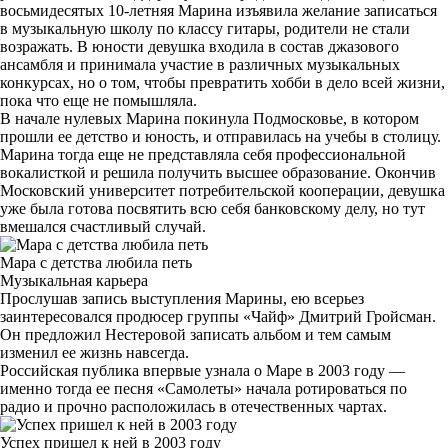
восьмидесятых 10-летняя Марина изъявила желание записаться
в музыкальную школу по классу гитары, родители не стали
возражать. В юности девушка входила в состав джазового
ансамбля и принимала участие в различных музыкальных
конкурсах, но о том, чтобы превратить хобби в дело всей жизни,
пока что еще не помышляла.
В начале нулевых Марина покинула Подмосковье, в котором
прошли ее детство и юность, и отправилась на учебы в столицу.
Марина тогда еще не представляла себя профессиональной
вокалисткой и решила получить высшее образование. Окончив
Московский университет потребительской кооперации, девушка
уже была готова посвятить всю себя банковскому делу, но тут
вмешался счастливый случай.
Мара с детства любила петь
Музыкальная карьера
Прослушав запись выступления Марины, ею всерьез
заинтересовался продюсер группы «Чайф» Дмитрий Гройсман.
Он предложил Нестеровой записать альбом и тем самым
изменил ее жизнь навсегда.
Российская публика впервые узнала о Маре в 2003 году —
именно тогда ее песня «Самолеты» начала ротироваться по
радио и прочно расположилась в отечественных чартах.
Успех пришел к ней в 2003 году