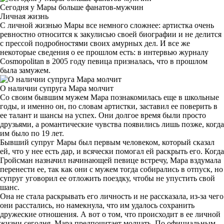
Сегодня у Мары больше фанатов-мужчин
Личная жизнь
С личной жизнью Мары все немного сложнее: артистка очень
ревностно относится к закулисью своей биографии и не делится
с прессой подробностями своих амурных дел. И все же
некоторые сведения о ее прошлом есть: в интервью журналу
Cosmopolitan в 2005 году певица призналась, что в прошлом
была замужем.
О наличии супруга Мара молчит
Со своим бывшим мужем Мара познакомилась еще в школьные
годы, и именно он, по словам артистки, заставил ее поверить в
ее талант и шансы на успех. Они долгое время были просто
друзьями, а романтические чувства появились лишь позже, когда
им было по 19 лет.
Бывший супруг Мары был первым человеком, который сказал
ей, что у нее есть дар, и всячески помогал ей раскрыть его. Когда
Гройсман назначил начинающей певице встречу, Мара вздумала
перенести ее, так как они с мужем тогда собирались в отпуск, но
супруг уговорил ее отложить поездку, чтобы не упустить свой
шанс.
Она не стала раскрывать его личность и не рассказала, из-за чего
они расстались, но намекнула, что им удалось сохранить
дружеские отношения. А вот о том, что происходит в ее личной
жизни сегодня, Мара предпочитает молчать. По официальным