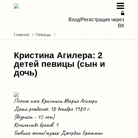
Вход/Регистрация через
ВК
Главная
Певицы
Певицы
Певцы
Кристина Агилера: 2
детей певицы (сын и
Дуэты и группы
дочь)
Новости эстрады
Мы в Дзене
Полное имя: Кристина Мария Агилера
Дата рождения: 18 декабря 1980 г.
(возраст - 45 лет)
Количество браков: 1
Бывшие жены/мужья: Джордан Братман