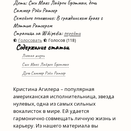
Дети: Сын Макс Лайрон Брэтман, дочь
Саммер Рэйн Ратлер
Семейное положение: В гражданском браке с
Мэттью Ратлером
Страница на Wikipedia:
перейти
Голосовать
Голосов (118)
Содержание статьи
Личная жизнь
Сын Макс Лайрон Брэтман
Дочь Саммер Рэйн Ратлер
Кристина Агилера – популярная
американская исполнительница, звезда
нулевых, одна из самых сильных
вокалисток в мире. Ей удается
гармонично совмещать личную жизнь и
карьеру. Из нашего материала вы