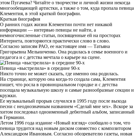
этом Пугачева? Читайте о творчестве и личной жизни некогда
многообещающей артистки, а также о том, куда пропала певица
Клементия, в этой краткой биографии.
Краткая биография
О ранних годах жизни Клементии почти нет никакой
информации — интервью певицы не найти, а
немногочисленные статьи, посвященные ей на просторах
Интернета, повторяются практически слово в слово.
Согласно записям РАО, ее настоящее имя — Татьяна
Григорьевна Мельниченко. Она родилась в семье военного и
педагога и с детства мечтала о карьере на сцене.
Певица «выстрелила» в середине 90-х
Никто точно не может сказать, где именно она родилась.
На странице, которую она когда-то создала сама, Клементия
пишет, что росла в провинциальном городке и с детства
посещала музыкальную школу и самые разнообразные секции и
кружки.
Ее музыкальный прорыв случился в 1995 году после выхода
песни с неоднозначным названием «Сделай мне sex». Вскоре за
хитом последовал одноименный дебютный альбом, записанный
в Германии.
Летом 1996 года издание «Новый взгляд» сообщало о том, что
певица трудится над новым диском совместно с композитором
Александром Ивановым. Согласно обозревателю газеты, новая