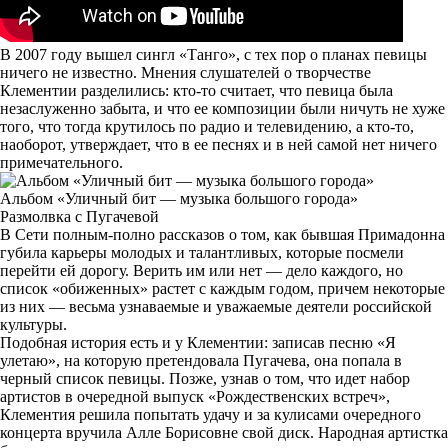
В 2007 году вышел сингл «Танго», с тех пор о планах певицы
ничего не известно. Мнения слушателей о творчестве
Клементии разделились: кто-то считает, что певица была
незаслуженно забыта, и что ее композиции были ничуть не хуже
того, что тогда крутилось по радио и телевидению, а кто-то,
наоборот, утверждает, что в ее песнях и в ней самой нет ничего
примечательного.
Альбом «Уличный бит — музыка большого города»
Размолвка с Пугачевой
В Сети полным-полно рассказов о том, как бывшая Примадонна
губила карьеры молодых и талантливых, которые посмели
перейти ей дорогу. Верить им или нет — дело каждого, но
список «обиженных» растет с каждым годом, причем некоторые
из них — весьма узнаваемые и уважаемые деятели российской
культуры.
Подобная история есть и у Клементии: записав песню «Я
улетаю», на которую претендовала Пугачева, она попала в
черный список певицы. Позже, узнав о том, что идет набор
артистов в очередной выпуск «Рождественских встреч»,
Клементия решила попытать удачу и за кулисами очередного
концерта вручила Алле Борисовне свой диск. Народная артистка