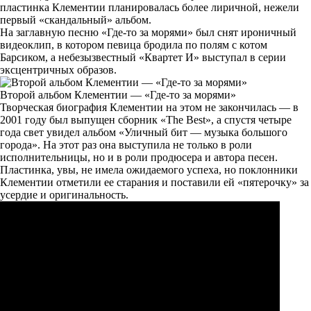
пластинка Клементии планировалась более лиричной, нежели
первый «скандальный» альбом.
На заглавную песню «Где-то за морями» был снят ироничный
видеоклип, в котором певица бродила по полям с котом
Барсиком, а небезызвестный «Квартет И» выступал в серии
эксцентричных образов.
Второй альбом Клементии — «Где-то за морями»
Творческая биография Клементии на этом не закончилась — в
2001 году был выпущен сборник «The Best», а спустя четыре
года свет увидел альбом «Уличный бит — музыка большого
города». На этот раз она выступила не только в роли
исполнительницы, но и в роли продюсера и автора песен.
Пластинка, увы, не имела ожидаемого успеха, но поклонники
Клементии отметили ее старания и поставили ей «пятерочку» за
усердие и оригинальность.