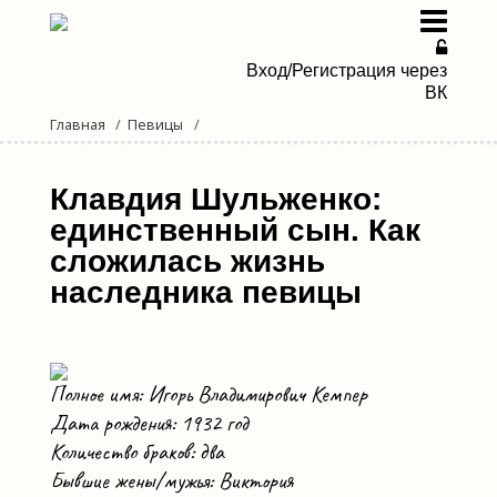
Вход/Регистрация через
ВК
Главная
Певицы
Певицы
Певцы
Клавдия Шульженко:
единственный сын. Как
Дуэты и группы
сложилась жизнь
наследника певицы
Новости эстрады
Мы в Дзене
Полное имя: Игорь Владимирович Кемпер
Дата рождения: 1932 год
Количество браков: два
Бывшие жены/мужья: Виктория