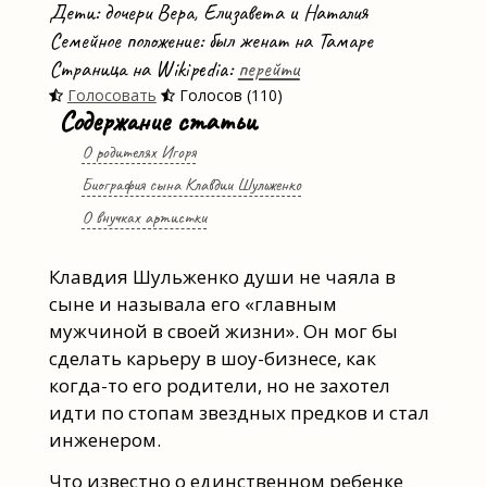
Дети: дочери Вера, Елизавета и Наталия
Семейное положение: был женат на Тамаре
Страница на Wikipedia:
перейти
Голосовать
Голосов (110)
Содержание статьи
О родителях Игоря
Биография сына Клавдии Шульженко
О внучках артистки
Клавдия Шульженко души не чаяла в
сыне и называла его «главным
мужчиной в своей жизни». Он мог бы
сделать карьеру в шоу-бизнесе, как
когда-то его родители, но не захотел
идти по стопам звездных предков и стал
инженером.
Что известно о единственном ребенке