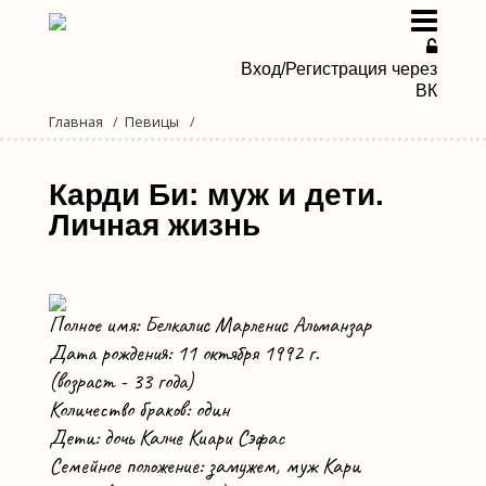
Вход/Регистрация через
ВК
Главная
Певицы
Певицы
Певцы
Карди Би: муж и дети.
Личная жизнь
Дуэты и группы
Новости эстрады
Полное имя: Белкалис Марленис Альманзар
Мы в Дзене
Дата рождения: 11 октября 1992 г.
(возраст - 33 года)
Количество браков: один
Дети: дочь Калче Киари Сэфас
Семейное положение: замужем, муж Кари