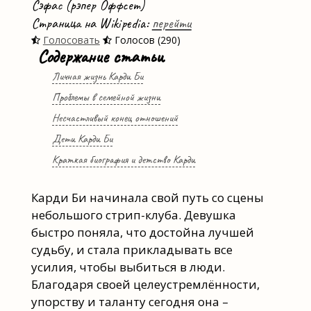
Сэфас (рэпер Оффсет)
Страница на Wikipedia:
перейти
Голосовать
Голосов (290)
Содержание статьи
Личная жизнь Карди Би
Проблемы в семейной жизни
Несчастливый конец отношений
Дети Карди Би
Краткая биография и детство Карди
Карди Би начинала свой путь со сцены
небольшого стрип-клуба. Девушка
быстро поняла, что достойна лучшей
судьбу, и стала прикладывать все
усилия, чтобы выбиться в люди.
Благодаря своей целеустремлённости,
упорству и таланту сегодня она –