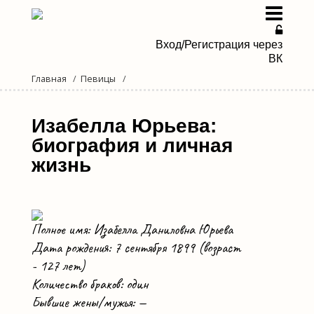
Вход/Регистрация через
ВК
Главная
Певицы
Певицы
Певцы
Изабелла Юрьева:
биография и личная
Дуэты и группы
жизнь
Новости эстрады
Мы в Дзене
Полное имя: Изабелла Даниловна Юрьева
Дата рождения: 7 сентября 1899 (возраст
- 127 лет)
Количество браков: один
Бывшие жены/мужья: —