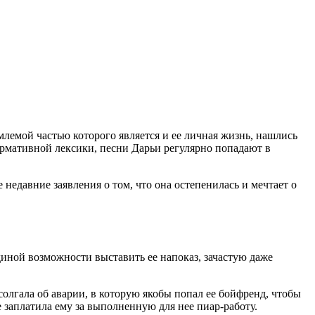
млемой частью которого является и ее личная жизнь, нашлись
ормативной лексики, песни Дарьи регулярно попадают в
 недавние заявления о том, что она остепенилась и мечтает о
иной возможности выставить ее напоказ, зачастую даже
олгала об аварии, в которую якобы попал ее бойфренд, чтобы
 заплатила ему за выполненную для нее пиар-работу.