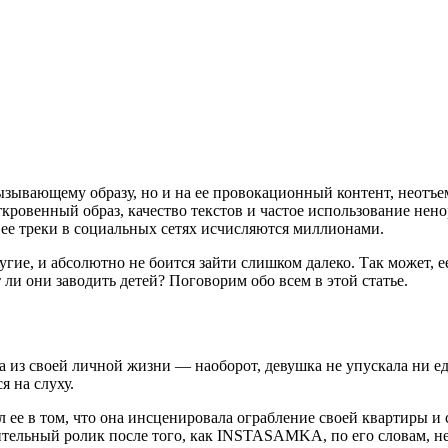
ызывающему образу, но и на ее провокационный контент, неотъе
кровенный образ, качество текстов и частое использование нен
ее треки в социальных сетях исчисляются миллионами.
угие, и абсолютно не боится зайти слишком далеко. Так может, ее
 ли они заводить детей? Поговорим обо всем в этой статье.
а из своей личной жизни — наоборот, девушка не упускала ни ед
я на слуху.
е в том, что она инсценировала ограбление своей квартиры и с
ительный ролик после того, как INSTASAMKA, по его словам, не