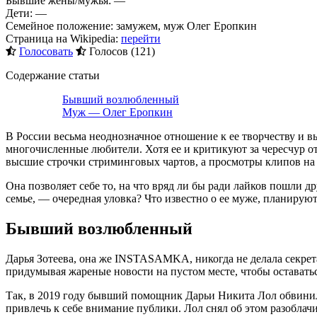
Бывшие жены/мужья: —
Дети: —
Семейное положение: замужем, муж Олег Еропкин
Страница на Wikipedia:
перейти
Голосовать
Голосов (121)
Содержание статьи
Бывший возлюбленный
Муж — Олег Еропкин
В России весьма неоднозначное отношение к ее творчеству и в
многочисленные любители. Хотя ее и критикуют за чересчур от
высшие строчки стриминговых чартов, а просмотры клипов на 
Она позволяет себе то, на что вряд ли бы ради лайков пошли др
семье, — очередная уловка? Что известно о ее муже, планируют
Бывший возлюбленный
Дарья Зотеева, она же INSTASAMKA, никогда не делала секрет
придумывая жареные новости на пустом месте, чтобы оставатьс
Так, в 2019 году бывший помощник Дарьи Никита Лол обвинил е
привлечь к себе внимание публики. Лол снял об этом разоблач