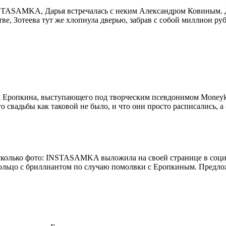
INSTASAMKA, Дарья встречалась с неким Александром Ковиным. 
ьстве, Зотеева тут же хлопнула дверью, забрав с собой миллион р
ропкина, выступающего под творческим псевдонимом Moneyken.
о свадьбы как таковой не было, и что они просто расписались, а
есколько фото: INSTASAMKA выложила на своей странице в социа
льцо с бриллиантом по случаю помолвки с Еропкиным. Предложен