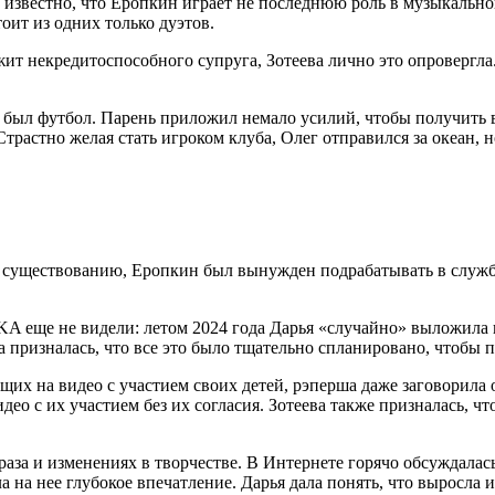
: известно, что Еропкин играет не последнюю роль в музыкально
оит из одних только дуэтов.
ержит некредитоспособного супруга, Зотеева лично это опровер
ства был футбол. Парень приложил немало усилий, чтобы получи
растно желая стать игроком клуба, Олег отправился за океан, но
к существованию, Еропкин был вынужден подрабатывать в службе 
A еще не видели: летом 2024 года Дарья «случайно» выложила 
призналась, что все это было тщательно спланировано, чтобы п
щих на видео с участием своих детей, рэперша даже заговорила о
о с их участием без их согласия. Зотеева также призналась, чт
раза и изменениях в творчестве. В Интернете горячо обсуждалас
 нее глубокое впечатление. Дарья дала понять, что выросла из с