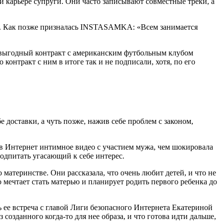
й карьере супруги. Они часто записывают совместные треки, а
гла. Как позже призналась INSTASAMKA: «Всем занимается
ть выгодный контракт с американским футбольным клубом
 контракт с ним в итоге так и не подписали, хотя, по его
доставки, а чуть позже, нажив себе проблем с законом,
в Интернет интимное видео с участием мужа, чем шокировала
одпитать угасающий к себе интерес.
 материнстве. Они рассказала, что очень любит детей, и что не
о мечтает стать матерью и планирует родить первого ребенка до
ь ее встреча с главой Лиги безопасного Интернета Екатериной
озданного когда-то для нее образа, и что готова идти дальше,