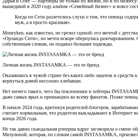
Дарья и Олег — партнеры не только по жизни, но и по бизнесу
вышедший в 2020 году альбом «Семейный бизнес» и вовсе сост
Когда по Сети разлетелись слухи о том, что певица сод
муж, а я просто красивая».
Moneyken, как известно, не грезил сценой: его мечтой с дет
«Орландо Сити», но мечта вскоре обернулась разочарованием. Ст
собственным словам, он подавал большие надежды.
Личная жизнь INSTASAMKA — это ее бренд
Оказавшись в чужой стране без каких-либо зацепок и средств 
вернуться домой несолоно хлебавши.
Нет ничего такого, чего бы поклонники и хейтеры INSTASAMK
даже самых ярых и привыкших ко всему фанатов. Позже певица 
В начале 2024 года, критикуя родителей-блогеров, зарабатываю
считает нормальным, что родители выкладывают в Интернет виде
конца 2026 года.
Не так давно скандальная рэперша вдруг заговорила о смене об
Мизулиной, которая, по словам самой INSTASAMKA, произвела на