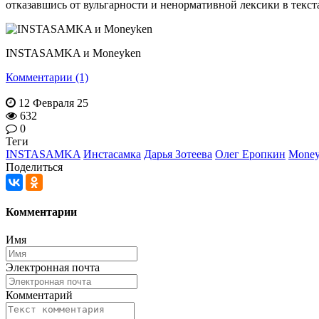
отказавшись от вульгарности и ненормативной лексики в текст
INSTASAMKA и Moneyken
Комментарии (1)
12 Февраля 25
632
0
Теги
INSTASAMKA
Инстасамка
Дарья Зотеева
Олег Еропкин
Money
Поделиться
Комментарии
Имя
Электронная почта
Комментарий