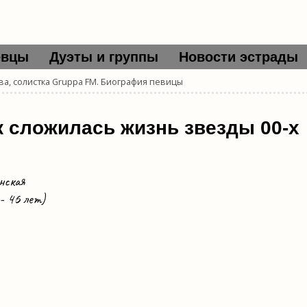
евцы
Дуэты и группы
Новости эстрады
ва, солистка Gruppa FM. Биография певицы
к сложилась жизнь звезды 00-х
нская
- 46 лет)