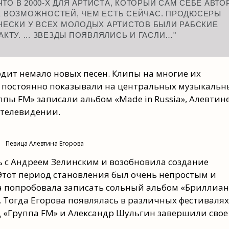
ЧТО В 2000-Х ДЛЯ АРТИСТА, КОТОРЫЙ САМ СЕБЕ АВТО
Е ВОЗМОЖНОСТЕЙ, ЧЕМ ЕСТЬ СЕЙЧАС. ПРОДЮСЕРЫ
ИЧЕСКИ У ВСЕХ МОЛОДЫХ АРТИСТОВ БЫЛИ РАБСКИЕ
КТУ. ... ЗВЕЗДЫ ПОЯВЛЯЛИСЬ И ГАСЛИ…"
одит немало новых песен. Клипы на многие их
 постоянно показывали на центральных музыкальн
пы FM» записали альбом «Made in Russia», Алевтин
 телевидении.
Певица Алевтина Егорова
ь с Андреем Зелинским и возобновила создание
Этот период становления был очень непростым и
а попробовала записать сольный альбом «Бриллиан
а. Тогда Егорова появлялась в различных фестивалях
д «Группа FM» и Александр Шульгин завершили свое