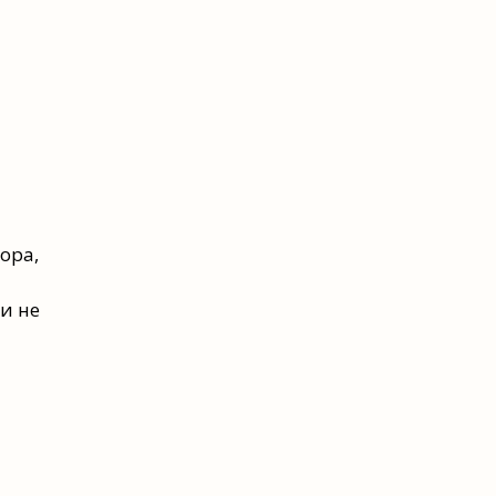
ора,
и не