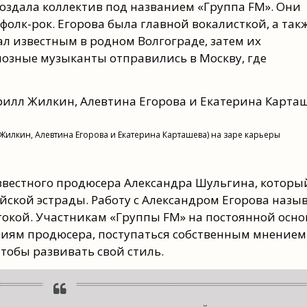
создала коллектив под названием «Группа FM». Они
фолк-рок. Егорова была главной вокалисткой, а так
ал известным в родном Волгограде, затем их
иозные музыканты отправились в Москву, где
Жилкин, Алевтина Егорова и Екатерина Карташева) на заре карьеры
известного продюсера Александра Шульгина, которы
йской эстрады. Работу с Александром Егорова назы
окой. Участникам «Группы FM» на постоянной осно
иям продюсера, поступаться собственным мнением
тобы развивать свой стиль.