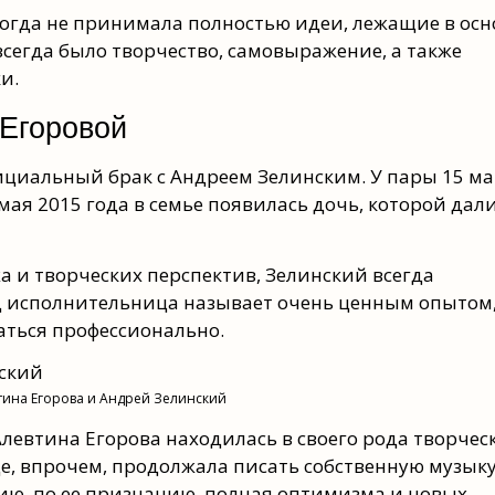
когда не принимала полностью идеи, лежащие в осн
всегда было творчество, самовыражение, а также
и.
 Егоровой
ициальный брак с Андреем Зелинским. У пары 15 м
 мая 2015 года в семье появилась дочь, которой дал
а и творческих перспектив, Зелинский всегда
д исполнительница называет очень ценным опытом
аться профессионально.
тина Егорова и Андрей Зелинский
евтина Егорова находилась в своего рода творчес
где, впрочем, продолжала писать собственную музыку
сию, по ее признанию, полная оптимизма и новых