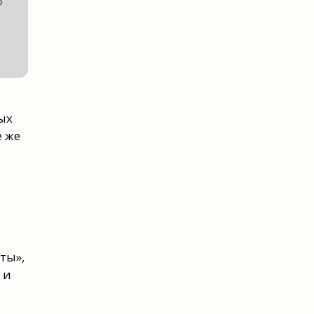
Р
ых
е же
ты»,
 и