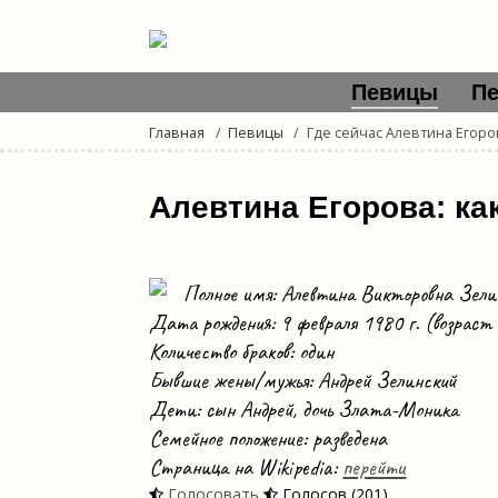
Певицы
П
Главная
Певицы
Где сейчас Алевтина Егоро
Алевтина Егорова: ка
Полное имя: Алевтина Викторовна Зели
Дата рождения: 9 февраля 1980 г. (возраст 
Количество браков: один
Бывшие жены/мужья: Андрей Зелинский
Дети: сын Андрей, дочь Злата-Моника
Семейное положение: разведена
Страница на Wikipedia:
перейти
Голосовать
Голосов (201)