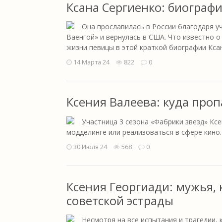
Ксана Сергиенко: биографи
Она прославилась в России благодаря у
Ваенгой» и вернулась в США. Что известно о
жизни певицы в этой краткой биографии Кса
14 Марта 24
822
0
Ксения Валеева: куда проп
Участница 3 сезона «Фабрики звезд» Ксе
модделинге или реализоваться в сфере кино. 
30 Июля 24
568
0
Ксения Георгиади: мужья,
советской эстрады
Несмотря на все испытания и трагедии, 