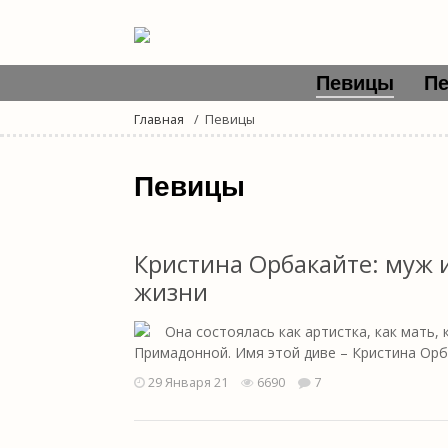
Певицы
П
Главная
Певицы
Певицы
Кристина Орбакайте: муж 
жизни
Она состоялась как артистка, как мать,
Примадонной. Имя этой диве – Кристина Орба
29 Января 21
6690
7