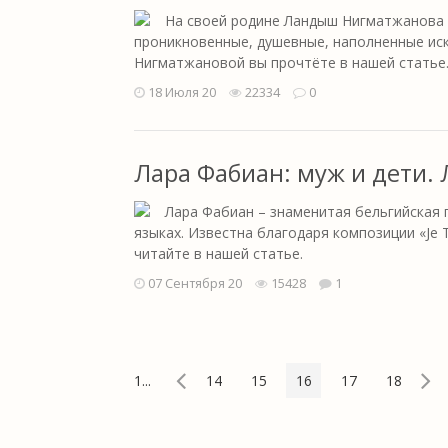
На своей родине Ландыш Нигматжанова я
проникновенные, душевные, наполненные ис
Нигматжановой вы прочтёте в нашей статье
18 Июля 20
22334
0
Лара Фабиан: муж и дети.
Лара Фабиан – знаменитая бельгийская 
языках. Известна благодаря композиции «Je T
читайте в нашей статье.
07 Сентября 20
15428
1
1...
14
15
16
17
18