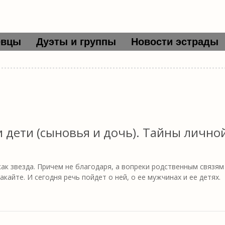
евцы
Дуэты и группы
Новости эстрады
и дети (сыновья и дочь). Тайны лично
 как звезда. Причем не благодаря, а вопреки родственным связям
кайте. И сегодня речь пойдет о ней, о ее мужчинах и ее детях.