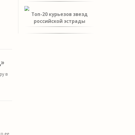
Топ-20 курьезов звезд
российской эстрады
й
д»
ру в
то ее