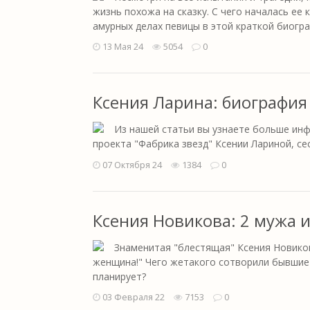
жизнь похожа на сказку. С чего началась ее 
амурных делах певицы в этой краткой биогр
13 Мая 24
5054
0
Ксения Ларина: биография
Из нашей статьи вы узнаете больше инф
проекта "Фабрика звезд" Ксении Лариной, с
07 Октября 24
1384
0
Ксения Новикова: 2 мужа 
Знаменитая "блестящая" Ксения Новиков
женщина!" Чего жетакого сотворили бывшие 
планирует?
03 Февраля 22
7153
0