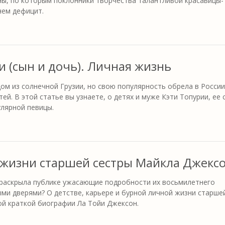
ины, по которым поклонники творчества талантливой красавицы-
нем дефицит.
и (сын и дочь). Личная жизнь
ом из солнечной Грузии, но свою популярность обрела в России
ей. В этой статье вы узнаете, о детях и муже Кэти Топурии, ее 
улярной певицы.
 жизни старшей сестры Майкла Джекс
 раскрыла публике ужасающие подробности их восьмилетнего
ыми дверями? О детстве, карьере и бурной личной жизни старше
ой краткой биографии Ла Тойи Джексон.