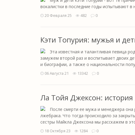
Муж и дети Кэти Топурии - вот те прич
вокалистки в последние годы испытывают в 
20 Февраля 25
482
0
Кэти Топурия: мужья и дет
Эта известная и талантливая певица род
замужем второй раз и воспитывает двоих дет
и биографии, а также о национальности поп
06 Августа 21
13342
0
Ла Тойя Джексон: история
После смерти ее мужа и менеджера она
лжебрака. Что тогда происходило за закрыт
сестры Майкла Джексона мы расскажем в эт
18 Октября 23
1284
0