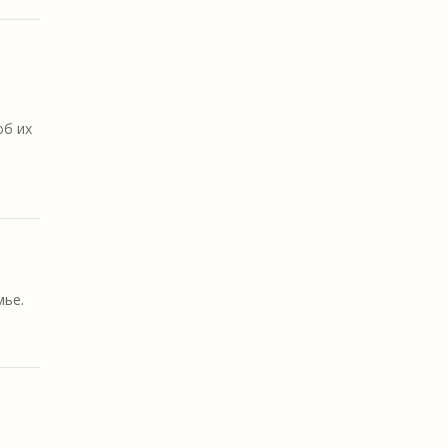
об их
мье.