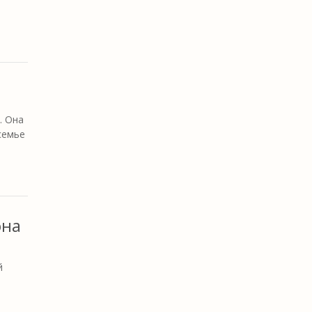
. Она
семье
она
й