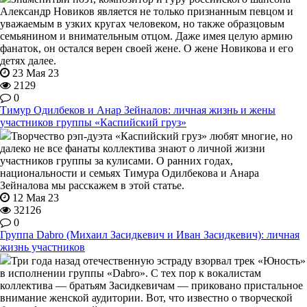
Александр Новиков является не только признанным певцом и
уважаемым в узких кругах человеком, но также образцовым
семьянином и внимательным отцом. Даже имея целую армию
фанаток, он остался верен своей жене. О жене Новикова и его
детях далее.
23 Мая 23
2129
0
Тимур Одилбеков и Анар Зейналов: личная жизнь и жены
участников группы «Каспийский груз»
Творчество рэп-дуэта «Каспийский груз» любят многие, но
далеко не все фанаты коллектива знают о личной жизни
участников группы за кулисами. О ранних годах,
национальности и семьях Тимура Одилбекова и Анара
Зейналова мы расскажем в этой статье.
12 Мая 23
32126
0
Группа Dabro (Михаил Засидкевич и Иван Засидкевич): личная
жизнь участников
Три года назад отечественную эстраду взорвал трек «Юность»
в исполнении группы «Dabro». С тех пор к вокалистам
коллектива — братьям Засидкевичам — приковано пристальное
внимание женской аудитории. Вот, что известно о творческой