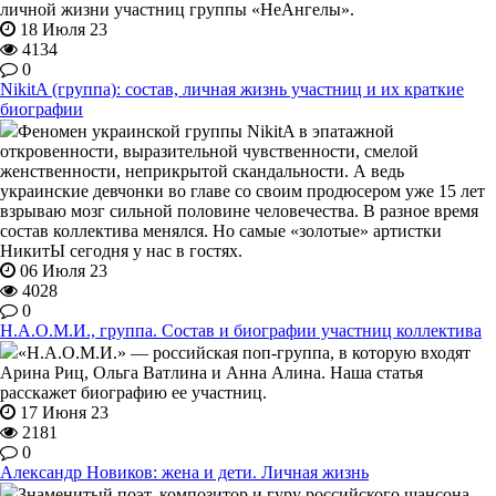
личной жизни участниц группы «НеАнгелы».
18 Июля 23
4134
0
NikitA (группа): состав, личная жизнь участниц и их краткие
биографии
Феномен украинской группы NikitA в эпатажной
откровенности, выразительной чувственности, смелой
женственности, неприкрытой скандальности. А ведь
украинские девчонки во главе со своим продюсером уже 15 лет
взрываю мозг сильной половине человечества. В разное время
состав коллектива менялся. Но самые «золотые» артистки
НикитЫ сегодня у нас в гостях.
06 Июля 23
4028
0
Н.А.О.М.И., группа. Состав и биографии участниц коллектива
«Н.А.О.М.И.» — российская поп-группа, в которую входят
Арина Риц, Ольга Ватлина и Анна Алина. Наша статья
расскажет биографию ее участниц.
17 Июня 23
2181
0
Александр Новиков: жена и дети. Личная жизнь
Знаменитый поэт, композитор и гуру российского шансона