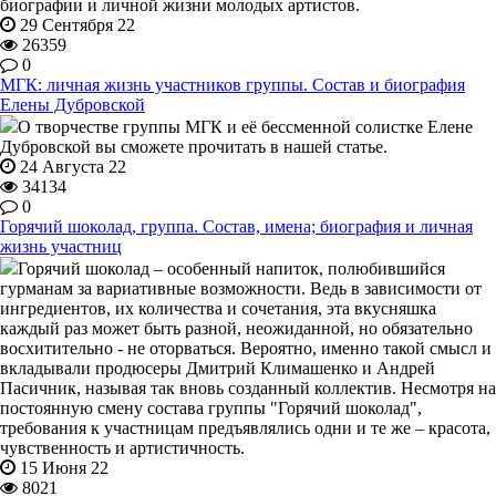
биографии и личной жизни молодых артистов.
29 Сентября 22
26359
0
МГК: личная жизнь участников группы. Состав и биография
Елены Дубровской
О творчестве группы МГК и её бессменной солистке Елене
Дубровской вы сможете прочитать в нашей статье.
24 Августа 22
34134
0
Горячий шоколад, группа. Состав, имена; биография и личная
жизнь участниц
Горячий шоколад – особенный напиток, полюбившийся
гурманам за вариативные возможности. Ведь в зависимости от
ингредиентов, их количества и сочетания, эта вкусняшка
каждый раз может быть разной, неожиданной, но обязательно
восхитительно - не оторваться. Вероятно, именно такой смысл и
вкладывали продюсеры Дмитрий Климашенко и Андрей
Пасичник, называя так вновь созданный коллектив. Несмотря на
постоянную смену состава группы "Горячий шоколад",
требования к участницам предъявлялись одни и те же – красота,
чувственность и артистичность.
15 Июня 22
8021