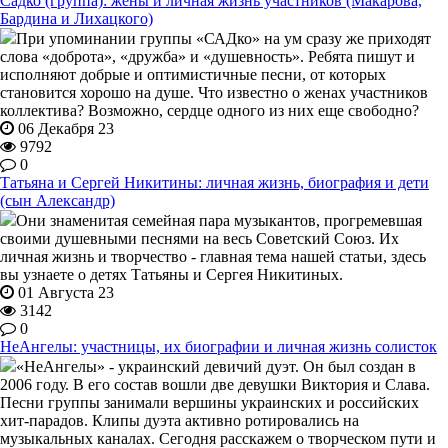
Садко (группа): жены и личная жизнь участников (Макарова,
Бардина и Лихацкого)
При упоминании группы «САДко» на ум сразу же приходят
слова «доброта», «дружба» и «душевность». Ребята пишут и
исполняют добрые и оптимистичные песни, от которых
становится хорошо на душе. Что известно о женах участников
коллектива? Возможно, сердце одного из них еще свободно?
06 Декабря 23
9792
0
Татьяна и Сергей Никитины: личная жизнь, биография и дети
(сын Александр)
Они знаменитая семейная пара музыкантов, прогремевшая
своими душевными песнями на весь Советский Союз. Их
личная жизнь и творчество - главная тема нашей статьи, здесь
вы узнаете о детях Татьяны и Сергея Никитиных.
01 Августа 23
3142
0
НеАнгелы: участницы, их биографии и личная жизнь солисток
«НеАнгелы» - украинский девичий дуэт. Он был создан в
2006 году. В его состав вошли две девушки Виктория и Слава.
Песни группы занимали вершины украинских и российских
хит-парадов. Клипы дуэта активно ротировались на
музыкальных каналах. Сегодня расскажем о творческом пути и